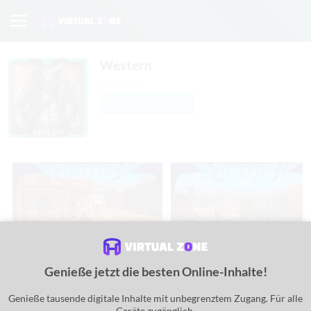
Western
VR-Spiele
HERUNTERLADEN
Genieße jetzt die besten Online-Inhalte!
Erlebe dich in ein VR-Wild-West-Abenteuer. Aufwirbelnde Feuergefächte und
Genieße tausende digitale Inhalte mit unbegrenztem Zugang. Für alle
Verfolgungsjagden - erhöhe dein Adrenalin in der VR-Welt.
Geräte zugänglich.