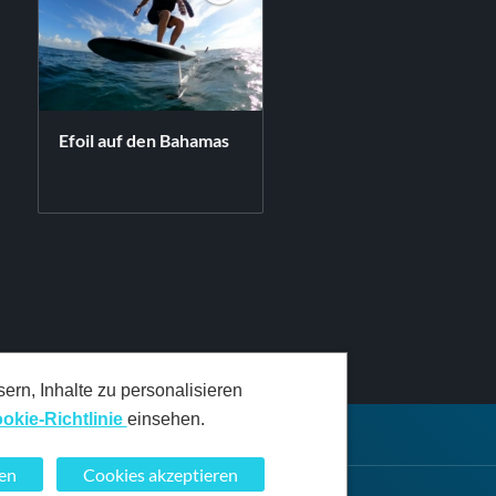
Efoil auf den Bahamas
rn, Inhalte zu personalisieren
okie-Richtlinie
einsehen.
nen
Cookies akzeptieren