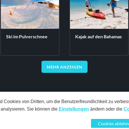
Ski im Pulverschnee
Kajak auf den Bahamas
MEHR ANZEIGEN
Cookies von Dritten, um die Benutzerfreundlichkeit zu verbesse
zu analysieren. Sie können die
Einstellungen
ändern oder die
Co
Cookies ableh