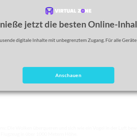
nieße jetzt die besten Online-Inhal
sende digitale Inhalte mit unbegrenztem Zugang. Für alle Geräte
Anschauen
ens: Die Wolken überqueren und sich wie ein Vogel in der Luft bew
 Flugzeug in über 1000 Metern Höhe.