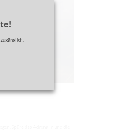
te!
 zugänglich.
egen. Spüre das Adrenalin und die