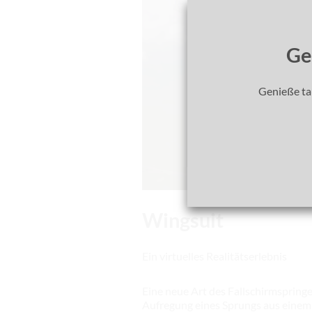
Ge
Genieße tau
Wingsuit
Ein virtuelles Realitätserlebnis
Eine neue Art des Fallschirmspring
Aufregung eines Sprungs aus einem