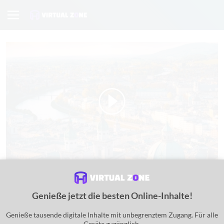
Reisen Sie nach Wien in Österreich
Genieße jetzt die besten Online-Inhalte!
Die besten Virtual-Reality-Reiseerlebnisse
Genieße tausende digitale Inhalte mit unbegrenztem Zugang. Für alle
Besuchen Sie die Sehenswürdigkeiten Wiens in Österreich, als wären
Geräte zugänglich.