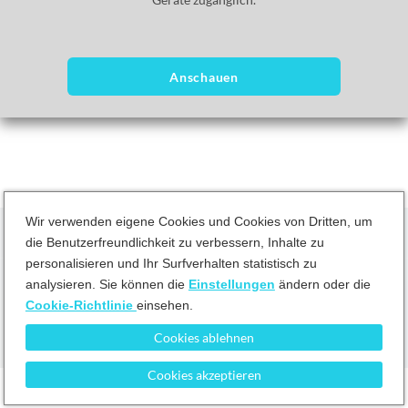
Sie dort! Entdecken Sie seine Landschaften, seine Kultur und hören
Sie, welche Geheimnisse die Einheimischen über ihre Heimat
erzählen.
Anschauen
Wir verwenden eigene Cookies und Cookies von Dritten, um
die Benutzerfreundlichkeit zu verbessern, Inhalte zu
personalisieren und Ihr Surfverhalten statistisch zu
analysieren. Sie können die
Einstellungen
ändern oder die
Geschäftsbedingungen
Datenschutzrichtlinie
Cookie-Richtlinie
Cookie-Richtlinie
einsehen.
Cookies ablehnen
Pause
Cookies akzeptieren
Unmute
Current Time
0:00