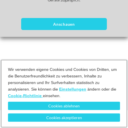
Besuch in dieser schönen Stadt planen, dürfen Sie den Luang-
Nachtmarkt nicht verpassen.
Anschauen
Wir verwenden eigene Cookies und Cookies von Dritten, um
die Benutzerfreundlichkeit zu verbessern, Inhalte zu
personalisieren und Ihr Surfverhalten statistisch zu
Geschäftsbedingungen
Datenschutzrichtlinie
Cookie-Richtlinie
analysieren. Sie können die
Einstellungen
ändern oder die
Cookie-Richtlinie
einsehen.
Cookies ablehnen
Pause
Cookies akzeptieren
Unmute
Current Time
0:02