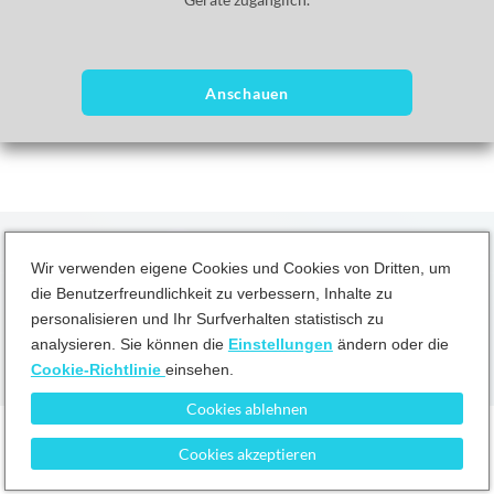
springen.
Anschauen
Wir verwenden eigene Cookies und Cookies von Dritten, um
die Benutzerfreundlichkeit zu verbessern, Inhalte zu
personalisieren und Ihr Surfverhalten statistisch zu
Geschäftsbedingungen
Datenschutzrichtlinie
Cookie-Richtlinie
analysieren. Sie können die
Einstellungen
ändern oder die
Cookie-Richtlinie
einsehen.
Cookies ablehnen
Pause
Cookies akzeptieren
Unmute
Current Time
0:00